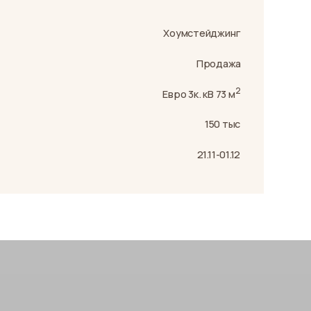
Продажа
2
Евро 3к. кВ 73 м
150 тыс
21.11-01.12