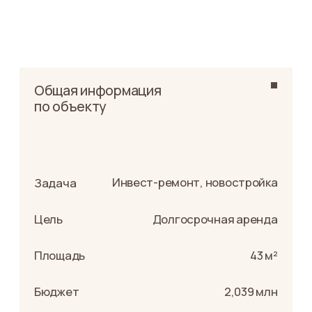
Инвест-ремонт, новостройка
Задача
Цель
Долгосрочная аренда
Площадь
43 м²
Бюджет
2,039 млн
Срок реализации
03.06-17.09